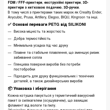
FDM / FFF-принтери
,
екструзійні принтери
,
3D-
принтери з нитковою подачею
,
3D-ручки
.
В тому числі з принтерами таких марок як Creality Ender,
Anycubic, Prusa, Artillery, Elegoo, BIQU, Kingroon та інші.
✅
Основні переваги PETG від SILIKONI
Висока міцність та жорсткість
Добра термостійкість
Мінімальна усадка під час друку
Плавне та стабільне плавлення, що зменшує ризик
забивання сопла
Глянцева поверхня виробів без потреби
постобробки
Підходить для друку функціональних і технічних
деталей, а також дизайнерських виробів
📦
Упаковка і зберігання
Кожна котушка пакується у герметичний вакуусний
пакет із силікагелем (осушувачем), що захищає
філамент від вологи та пилу.