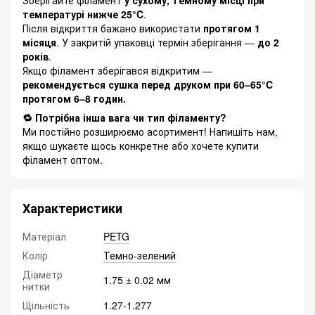
Зберігайте філамент
у сухому, темному місці при
температурі нижче 25°C
.
Після відкриття бажано використати
протягом 1
місяця
. У закритій упаковці термін зберігання —
до 2
років
.
Якщо філамент зберігався відкритим —
рекомендується сушка перед друком при 60–65°C
протягом 6–8 годин.
🔁 Потрібна інша вага чи тип філаменту?
Ми постійно розширюємо асортимент! Напишіть нам,
якщо шукаєте щось конкретне або хочете купити
філамент оптом.
Характеристики
Матеріал
PETG
Колір
Темно-зелений
Діаметр
1.75 ± 0.02 мм
нитки
Щільність
1.27-1.277