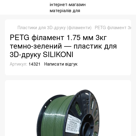
Пластики для 3D‑друку (філаменти)
PETG філамент 3кг,
PETG філамент 1.75 мм 3кг
темно-зелений — пластик для
3D-друку SILIKONI
Артикул:
14321
Написати відгук