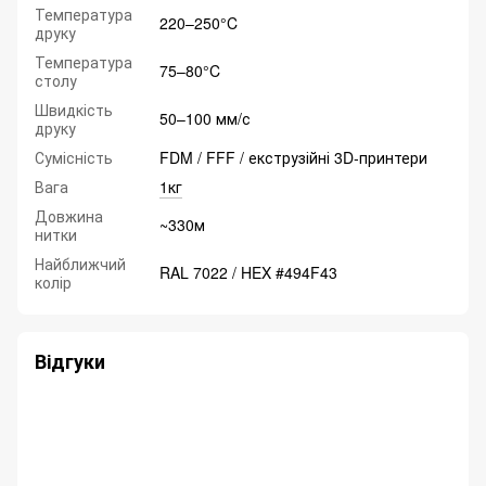
Температура
220–250°C
друку
Температура
75–80°C
столу
Швидкість
50–100 мм/с
друку
Сумісність
FDM / FFF / екструзійні 3D‑принтери
Вага
1кг
Довжина
~330м
нитки
Найближчий
RAL 7022 / HEX #494F43
колір
Відгуки