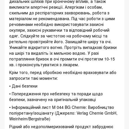
дихальних шляхів при хронічному впливі, а також
викликати алергічні реакції. Алергікам і особам,
схильним до респіраторних захворювань, робота з
матеріалом не рекомендована. Під час роботи з цими
речовинами необхідно використовувати захисні
окуляри, захисні рукавички та відповідний робочий
одяг. Слідкуйте за чистотою на робочому місці та
ретельно провітрюйте його. Захищайте шкіру та очі.
Уникайте відкритого вогню. Протріть випадкові бризки
на шкірі та видаліть їх мильною водою. У разі
потрапляння бризок в очі промити очі протягом 10-15
хв. і проконсультуватися з лікарем.
Крім того, перед обробкою необхідно враховувати або
запросити такі моменти:
• Дані безпеки
• Попередження про небезпеку та поради щодо
безпеки, зазначену на оригінальній упаковці
• Інформаційний лист M 044 BG Chemie: Виробництво
поліуретану/ізоціанату (Джерело: Verlag Chemie GmbH,
Weinheim/Bergstraße)
Рідкий або недополімеризований продукт забруднює