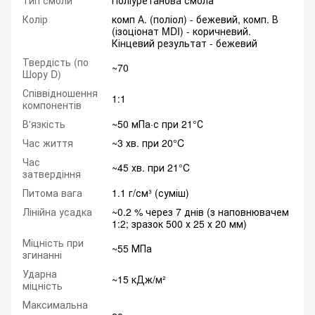
Тип смоли
Поліуретанова смола
Колір
комп А. (поліол) - бежевий, комп. В
(ізоціонат MDI) - коричневий.
Кінцевий результат - бежевий
Твердість (по
~70
Шору D)
Співвідношення
1:1
компонентів
В'язкість
~50 мПа·с при 21°С
Час життя
~3 хв. при 20°C
Час
~45 хв. при 21°C
затвердіння
Питома вага
1.1 г/см³ (суміш)
Лінійна усадка
~0.2 % через 7 днів (з наповнювачем
1:2; зразок 500 х 25 х 20 мм)
Міцність при
~55 МПа
згинанні
Ударна
~15 кДж/м²
міцність
Максимальна