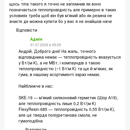
щось тіпа такого я точно не запомнив як воно
позначається теплопровідність але примерно в таких
условиях треба щоб він був м'який або як резина не
знаєте де можна купити бо у вас я не знайшов наче
Відповісти
Адмін
31.07.2026 в 09:29
Андрій, Доброго дня! На жаль, точного
відповідника немає — теплопровідність вказується
у Вт/(м·К), а не МВт, і компаундів з такою
теплопровідністю (~1 Вт/м·К) та ще й м'яких, як
гума, в нашому асортименті зараз немає.
Найближче в нас:
SKE-19 — м'який силіконовий герметик (Шор А19),
але теплопровідність лише 0,2 Вт/(м·К)
FlexyResin-685 — теплопровідність 0,55 Вт/(м·К),
але це тверда поліуретанова смола, не
гумоподібна
Відповісти