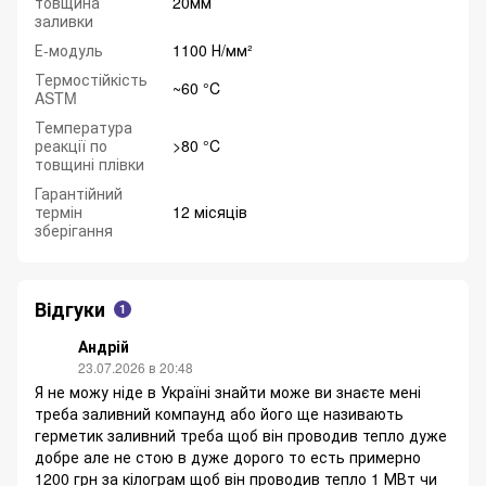
товщина
20мм
заливки
Е-модуль
1100 Н/мм²
Термостійкість
~60 °C
ASTM
Температура
реакції по
>80 °C
товщині плівки
Гарантійний
термін
12 місяців
зберігання
Відгуки
1
Андрій
23.07.2026 в 20:48
Я не можу ніде в Україні знайти може ви знаєте мені
треба заливний компаунд або його ще називають
герметик заливний треба щоб він проводив тепло дуже
добре але не стою в дуже дорого то есть примерно
1200 грн за кілограм щоб він проводив тепло 1 МВт чи