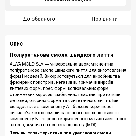
До обраного
Порівняти
Опис
Поліуретанова смола швидкого лиття
ALWA MOLD SLV — універсальна двокомпонентна
поліуретанова смола швидкого лиття для виготовлення
форм і моделей. Використовується для виробництва
фрезерних пристроїв, негативів, тримачів виробів,
литтєвих форм, прес-форм, копіювальних форм,
стрижневих коробок, шаблонних пластин, прототипів
деталей, опорних форми та синтетичного лиття. Він
складається з компоненту А - бежево-коричневої
низьков'язкістної смоли на основі поліольної суміші і
компоненту В - червоно-коричневого низьков'язкістного
затверджувача на основі ізоціанату (MDI).
Технічні характеристики поліуретанової смоли