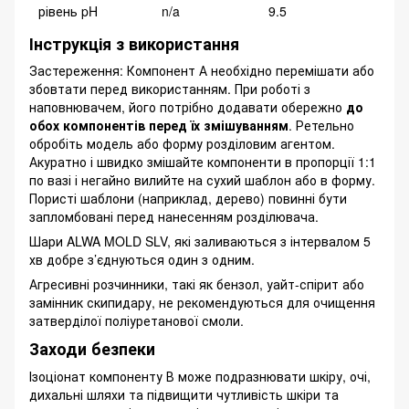
рівень pH
n/a
9.5
Інструкція з використання
Застереження: Компонент А необхідно перемішати або
збовтати перед використанням. При роботі з
наповнювачем, його потрібно додавати обережно
до
обох компонентів перед їх змішуванням
. Ретельно
обробіть модель або форму розділовим агентом.
Акуратно і швидко змішайте компоненти в пропорції 1:1
по вазі і негайно вилийте на сухий шаблон або в форму.
Пористі шаблони (наприклад, дерево) повинні бути
запломбовані перед нанесенням розділювача.
Шари ALWA MOLD SLV, які заливаються з інтервалом 5
хв добре з’єднуються один з одним.
Агресивні розчинники, такі як бензол, уайт-спірит або
замінник скипидару, не рекомендуються для очищення
затверділої поліуретанової смоли.
Заходи безпеки
Ізоціонат компоненту В може подразнювати шкіру, очі,
дихальні шляхи та підвищити чутливість шкіри та