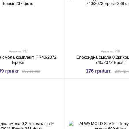
Артикул: 237
Артикул: 238
 смола комплект F 740/2072
Епоксидна смола 0,2кг ко
Eposir
740/2072 Eposir
99 грн/кг
176 грн/шт.
665 грн/кг
235 грн