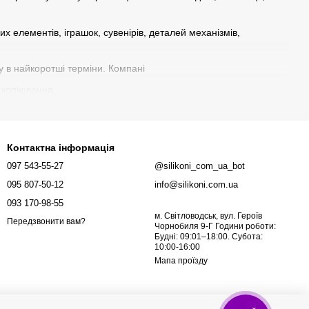
 елементів, іграшок, сувенірів, деталей механізмів,
у в найкоротші терміни. Компані
 копіювання.
, художніх робіт;
Контактна інформація
прототипів.
097 543-55-27
@silikoni_com_ua_bot
095 807-50-12
info@silikoni.com.ua
093 170-98-55
м. Світловодськ, вул. Героїв
Передзвонити вам?
Чорнобиля 9-Г Години роботи:
Будні: 09:01–18:00. Субота:
10:00-16:00
Мапа проїзду