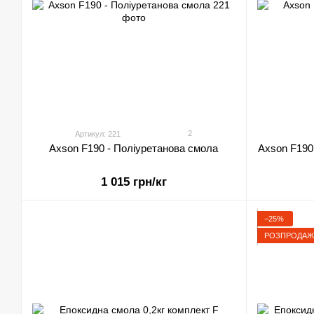
2
Артикул: 221
Axson F190 - Поліуретанова смола
Axson F190 
1 015 грн/кг
−25%
РОЗПРОДАЖ