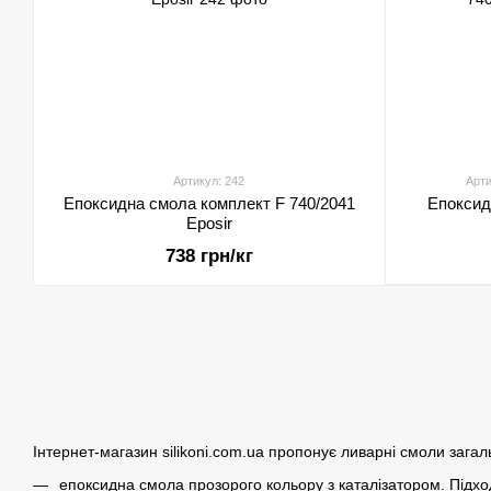
Артикул: 242
Арти
Епоксидна смола комплект F 740/2041
Епоксид
Eposir
738 грн/кг
Інтернет-магазин silikoni.com.ua пропонує ливарні смоли зага
епоксидна смола прозорого кольору з каталізатором. Підходи