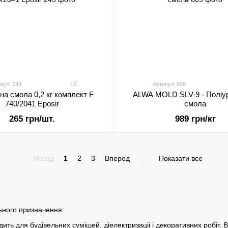
12
кул: 243
Артикул: 609
на смола 0,2 кг комплект F
ALWA MOLD SLV-9 - Поліу
740/2041 Eposir
смола
265 грн/шт.
989 грн/кг
Назад
1
2
3
Вперед
Показати все
льного призначення:
ть для будівельних сумішей, діелектризаціі і декоративних робіт. В