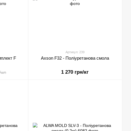
Артикул: 239
мплект F
Axson F32 - Поліуретанова смола
1 270 грн/кг
/шт.