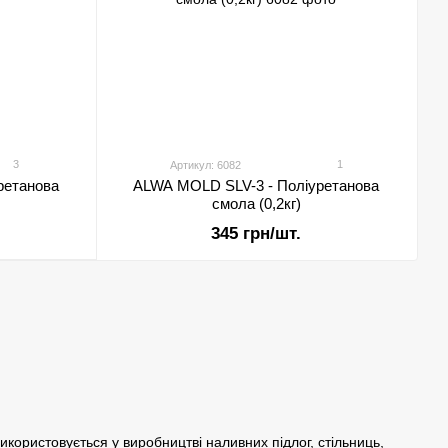
3
1
Артикул: 6082
ретанова
ALWA MOLD SLV-3 - Поліуретанова
смола (0,2кг)
345 грн/шт.
икористовується у виробництві наливних підлог, стільниць,