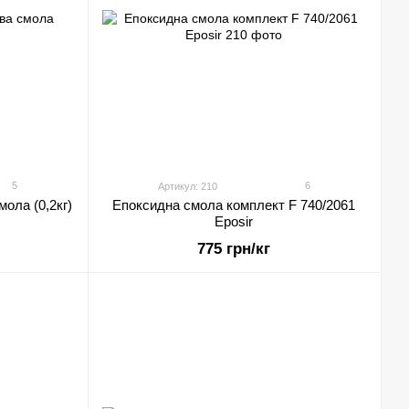
5
6
Артикул: 210
мола (0,2кг)
Епоксидна смола комплект F 740/2061
Eposir
775 грн/кг