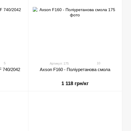
5
10
Артикул: 175
F 740/2042
Axson F160 - Поліуретанова смола
1 118 грн/кг