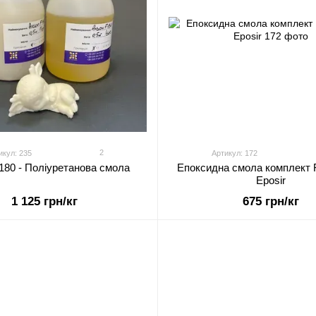
2
икул: 235
Артикул: 172
180 - Поліуретанова смола
Епоксидна смола комплект 
Eposir
1 125 грн/кг
675 грн/кг