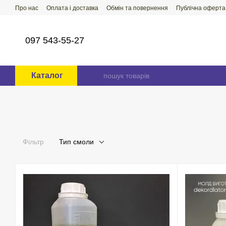
Перейти до основного контенту
Про нас
Оплата і доставка
Обмін та повернення
Публічна оферта
097 543-55-27
Каталог
Фільтр
Тип смоли