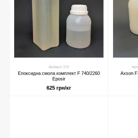
Артикул: 173
Арт
Епоксидна смола комплект F 740/2260
Axson F
Eposir
625 грн/кг