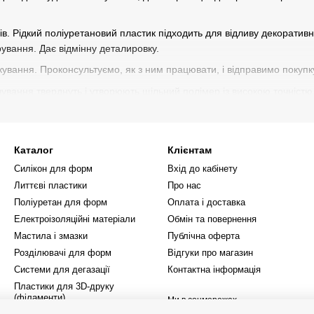
 Рідкий поліуретановий пластик підходить для відливу декоративних
рування. Дає відмінну деталировку.
ування. Проконсультуємо, як з ним працювати, і відправимо покупк
ування тверднуть і утворюють щільний полімер із високою точністю
ементів, прототипів, ремонту та реставрації деталей
.
я декору, заливки поверхонь, ювелірних виробів, стабілізації дерева
Каталог
Клієнтам
ідливок, макетів, технічних деталей, елементів дизайну, моделей і 
Силікон для форм
Вхід до кабінету
Литтєві пластики
Про нас
Поліуретан для форм
Оплата і доставка
Електроізоляційні матеріали
Обмін та повернення
Мастила і змазки
Публічна оферта
Розділювачі для форм
Відгуки про магазин
Системи для дегазації
Контактна інформація
Пластики для 3D‑друку
(філаменти)
Ми в соцмережах