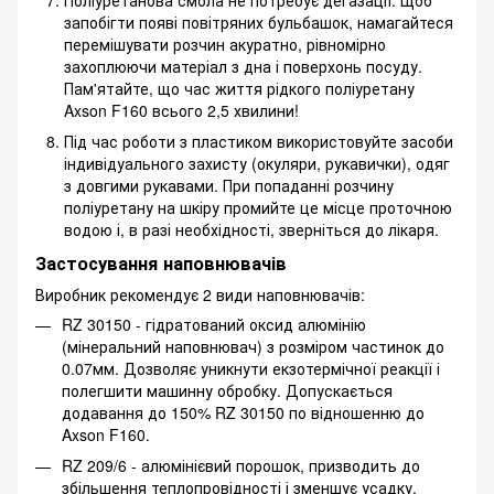
запобігти появі повітряних бульбашок, намагайтеся
перемішувати розчин акуратно, рівномірно
захоплюючи матеріал з дна і поверхонь посуду.
Пам'ятайте, що час життя рідкого поліуретану
Axson F160 всього 2,5 хвилини!
Під час роботи з пластиком використовуйте засоби
індивідуального захисту (окуляри, рукавички), одяг
з довгими рукавами. При попаданні розчину
поліуретану на шкіру промийте це місце проточною
водою і, в разі необхідності, зверніться до лікаря.
Застосування наповнювачів
Виробник рекомендує 2 види наповнювачів:
RZ 30150 - гідратований оксид алюмінію
(мінеральний наповнювач) з розміром частинок до
0.07мм. Дозволяє уникнути екзотермічної реакції і
полегшити машинну обробку. Допускається
додавання до 150% RZ 30150 по відношенню до
Axson F160.
RZ 209/6 - алюмінієвий порошок, призводить до
збільшення теплопровідності і зменшує усадку.