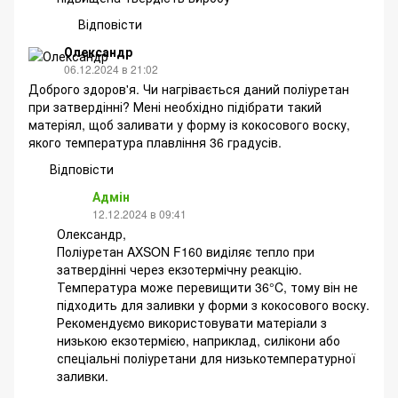
Відповісти
Олександр
06.12.2024 в 21:02
Доброго здоров'я. Чи нагрівається даний поліуретан
при затвердінні? Мені необхідно підібрати такий
матеріял, щоб заливати у форму із кокосового воску,
якого температура плавління 36 градусів.
Відповісти
Адмін
12.12.2024 в 09:41
Олександр,
Поліуретан AXSON F160 виділяє тепло при
затвердінні через екзотермічну реакцію.
Температура може перевищити 36°C, тому він не
підходить для заливки у форми з кокосового воску.
Рекомендуємо використовувати матеріали з
низькою екзотермією, наприклад, силікони або
спеціальні поліуретани для низькотемпературної
заливки.