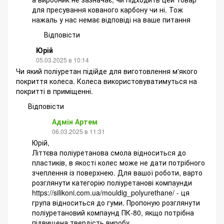
для пресування кованого карбону чи ні. Тож
нажаль у нас немає відповіді на ваше питання
Відповісти
Юрій
05.03.2025 в 10:14
Чи який поліуретан підійде для виготовлення м'якого
покриття колеса. Колеса використовуватимуться на
покритті в приміщенні.
Відповісти
Адмін Артем
06.03.2025 в 11:31
Юрій,
Літтєва поліуретанова смола відноситься до
пластиків, в якості колес може не дати потрібного
зчеплення із поверхнею. Для вашої роботи, варто
розглянути категорію поліуретанові компаунди
https://silikoni.com.ua/mouldig_polyurethane/
- ця
група відноситься до гуми. Пропоную розглянути
поліуретановий компаунд ПК-80, якщо потрібна
підвищена твердість виробу