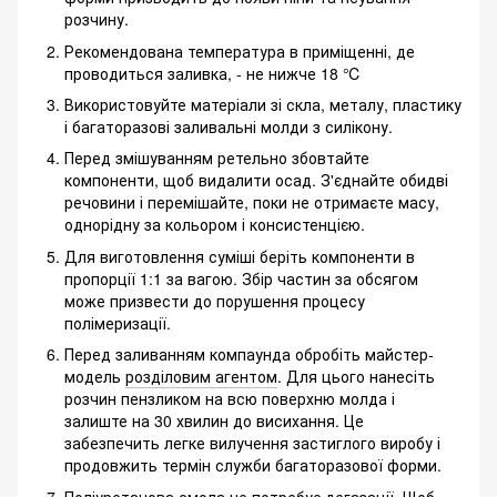
розчину.
Рекомендована температура в приміщенні, де
проводиться заливка, - не нижче 18 ℃
Використовуйте матеріали зі скла, металу, пластику
і багаторазові заливальні молди з силікону.
Перед змішуванням ретельно збовтайте
компоненти, щоб видалити осад. З'єднайте обидві
речовини і перемішайте, поки не отримаєте масу,
однорідну за кольором і консистенцією.
Для виготовлення суміші беріть компоненти в
пропорції 1:1 за вагою. Збір частин за обсягом
може призвести до порушення процесу
полімеризації.
Перед заливанням компаунда обробіть майстер-
модель
розділовим агентом
. Для цього нанесіть
розчин пензликом на всю поверхню молда і
залиште на 30 хвилин до висихання. Це
забезпечить легке вилучення застиглого виробу і
продовжить термін служби багаторазової форми.
Поліуретанова смола не потребує дегазації. Щоб