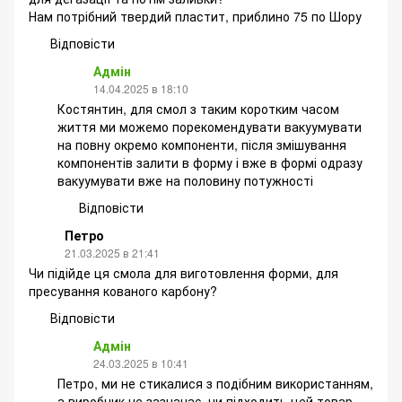
Нам потрібний твердий пластит, приблино 75 по Шору
Відповісти
Адмін
14.04.2025 в 18:10
Костянтин, для смол з таким коротким часом
життя ми можемо порекомендувати вакуумувати
на повну окремо компоненти, після змішування
компонентів залити в форму і вже в формі одразу
вакуумувати вже на половину потужності
Відповісти
Петро
21.03.2025 в 21:41
Чи підійде ця смола для виготовлення форми, для
пресування кованого карбону?
Відповісти
Адмін
24.03.2025 в 10:41
Петро, ми не стикалися з подібним використанням,
а виробник не зазначає, чи підходить цей товар