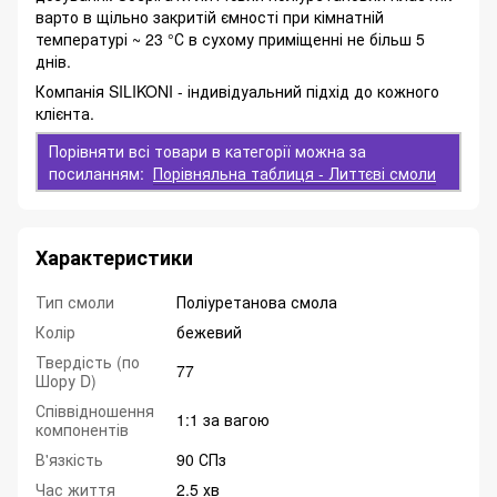
варто в щільно закритій ємності при кімнатній
температурі ~ 23 °С в сухому приміщенні не більш 5
днів.
Компанія SILIKONI - індивідуальний підхід до кожного
клієнта.
Порівняти всі товари в категорії можна за
посиланням:
Порівняльна таблиця - Литтєві смоли
Характеристики
Тип смоли
Поліуретанова смола
Колір
бежевий
Твердість (по
77
Шору D)
Співвідношення
1:1 за вагою
компонентів
В'язкість
90 СПз
Час життя
2.5 хв