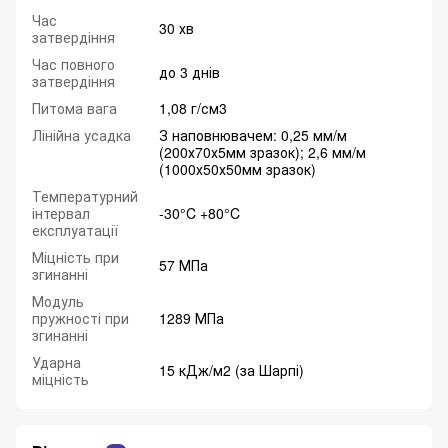
Час
30 хв
затвердіння
Час повного
до 3 днів
затвердіння
Питома вага
1,08 г/см3
Лінійна усадка
З наповнювачем: 0,25 мм/м
(200х70х5мм зразок); 2,6 мм/м
(1000х50х50мм зразок)
Температурний
інтервал
-30°C +80°C
експлуатації
Міцність при
57 МПа
згинанні
Модуль
пружності при
1289 МПа
згинанні
Ударна
15 кДж/м2 (за Шарпі)
міцність