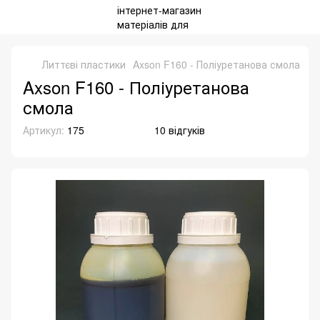
Литтєві пластики
Axson F160 - Поліуретанова смола
Axson F160 - Поліуретанова
смола
Артикул:
175
10 відгуків