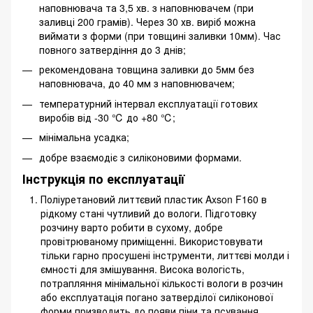
наповнювача та 3,5 хв. з наповнювачем (при
заливці 200 грамів). Через 30 хв. виріб можна
виймати з форми (при товщині заливки 10мм). Час
повного затвердіння до 3 днів;
рекомендована товщина заливки до 5мм без
наповнювача, до 40 мм з наповнювачем;
температурний інтервал експлуатації готових
виробів від -30 ℃ до +80 ℃;
мінімальна усадка;
добре взаємодіє з силіконовими формами.
Інструкція по експлуатації
Поліуретановий литтєвий пластик Axson F160 в
рідкому стані чутливий до вологи. Підготовку
розчину варто робити в сухому, добре
провітрюваному приміщенні. Використовувати
тільки гарно просушені інструменти, литтєві молди і
ємності для змішування. Висока вологість,
потрапляння мінімальної кількості вологи в розчин
або експлуатація погано затверділої силіконової
форми призводить до появи піни та псування