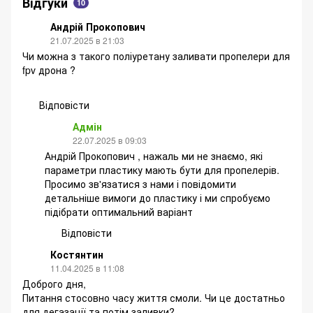
Відгуки
10
Андрій Прокопович
21.07.2025 в 21:03
Чи можна з такого поліуретану заливати пропелери для
fpv дрона ?
Відповісти
Адмін
22.07.2025 в 09:03
Андрій Прокопович , нажаль ми не знаємо, які
параметри пластику мають бути для пропелерів.
Просимо зв'язатися з нами і повідомити
детальніше вимоги до пластику і ми спробуємо
підібрати оптимальний варіант
Відповісти
Костянтин
11.04.2025 в 11:08
Доброго дня,
Питання стосовно часу життя смоли. Чи це достатньо
для дегазації та потім заливки?