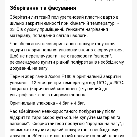
Зберігання та фасування
Зберігати литтєвий поліуретановий пластик варто в
щільно закритій ємності при кімнатній температурі ~
23°С в сухому приміщенні. Уникайте нагрівання
матеріалу, попадання світла і вологи.
Час зберігання невикористаного поліуретану після
відкриття оригінальної упаковки значно скорочується.
Щоб не переплачувати і не створювати "запаси",
рекомендуємо купити рідкий поліуретан в необхідному
дозуванні, на вагу.
Термін зберігання Axson F160 в оригінальній закритій
упаковці - 12 місяців при температурі від 15°С до 25°С.
Ізоціанат (коричневий компонент) чутливий до
ультрафіолетового випромінювання.
Оригінальна упаковка - 4,5кг + 4,5кг.
Час зберігання невикористаного поліуретану після
відкриття тари скорочується. Не купуйте матеріал "з
запасом". Скористайтеся послугою "продаж на вагу", і
ви зможете купити рідкий поліуретан в необхідному
дозуванні. Зберігати литтєвий поліуретановий пластик