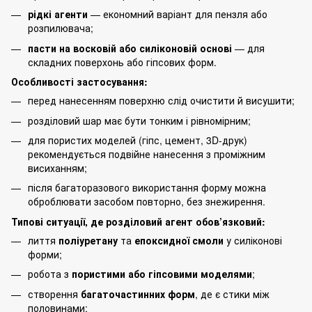
рідкі агенти
— економний варіант для пензля або
розпилювача;
пасти на восковій або силіконовій основі
— для
складних поверхонь або гіпсових форм.
Особливості застосування:
перед нанесенням поверхню слід очистити й висушити;
розділовий шар має бути тонким і рівномірним;
для пористих моделей (гіпс, цемент, 3D-друк)
рекомендується подвійне нанесення з проміжним
висиханням;
після багаторазового використання форму можна
оброблювати засобом повторно, без знежирення.
Типові ситуації, де розділовий агент обов’язковий:
лиття
поліуретану
та
епоксидної смоли
у силіконові
форми;
робота з
пористими або гіпсовими моделями
;
створення
багаточастинних форм
, де є стики між
половинами;