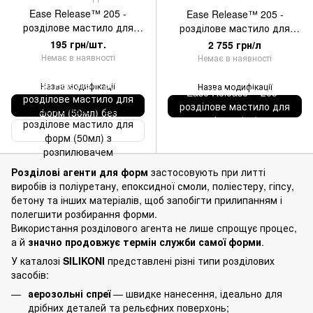
Ease Release™ 205 -
Ease Release™ 205 -
розділове мастило для
розділове мастило для
форм (50мл) без
форм (1л)
195 грн/шт.
2 755 грн/л
розпилювача
Немає в наявності
Немає в наявності
Ease Release™ 205 -
Назва модифікації
Назва модифікації
Ease Release™ 205 -
розділове мастило для
розділове мастило для
Ease Release™ 205 -
форм (50мл) без
форм (1л)
розділове мастило для
розпилювача
форм (50мл) з
розпилювачем
Розділові агенти для форм
застосовують при литті
виробів із поліуретану, епоксидної смоли, поліестеру, гіпсу,
бетону та інших матеріалів, щоб запобігти прилипанням і
полегшити розбирання форми.
Використання розділового агента не лише спрощує процес,
а й
значно продовжує термін служби самої форми
.
У каталозі
SILIKONI
представлені різні типи розділових
засобів:
аерозольні спреї
— швидке нанесення, ідеально для
дрібних деталей та рельєфних поверхонь;