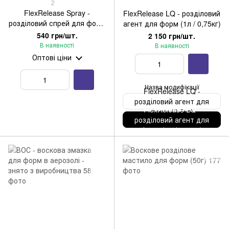
2
FlexRelease Spray -
FlexRelease LQ - розділовий
розділовий спрей для форм
агент для форм (1л / 0,75кг)
(300мл аерозоль)
540 грн/шт.
2 150 грн/шт.
В наявності
В наявності
Оптові ціни
Назва модифікації
FlexRelease LQ -
розділовий агент для
FlexRelease LQ -
форм (3,5кг)
розділовий агент для
форм (1л / 0,75кг)