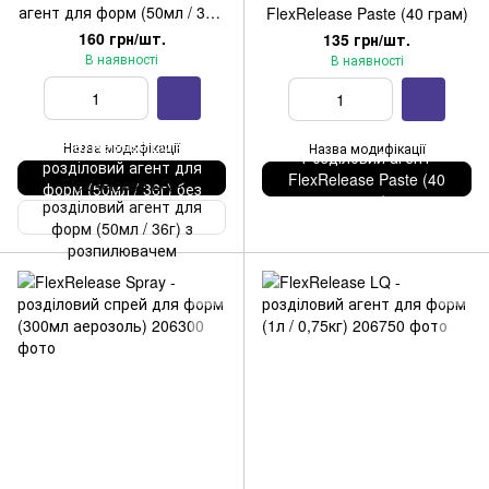
агент для форм (50мл / 36г)
FlexRelease Paste (40 грам)
без розпилювача
160 грн/шт.
135 грн/шт.
В наявності
В наявності
FlexRelease LQ -
Назва модифікації
Назва модифікації
Розділовий агент
розділовий агент для
FlexRelease Paste (40
FlexRelease LQ -
форм (50мл / 36г) без
грам)
розділовий агент для
розпилювача
форм (50мл / 36г) з
розпилювачем