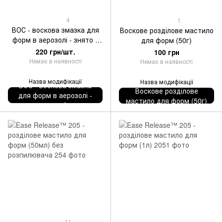
4
1
ВОС - воскова змазка для
Воскове розділове мастило
форм в аерозолі - знято з
для форм (50г)
виробництва
220 грн/шт.
100 грн
Немає в наявності
Немає в наявності
Назва модифікації
Назва модифікації
ВОС - воскова змазка
Воскове розділове
для форм в аерозолі -
мастило для форм (50г)
знято з виробництва
11