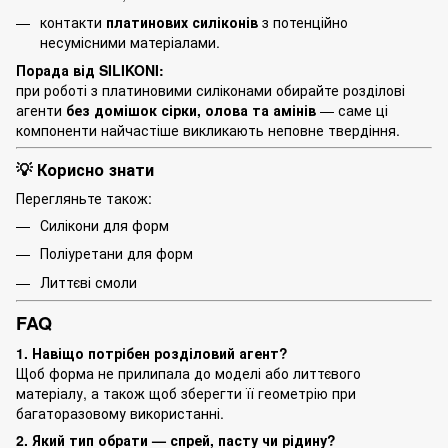
контакти
платинових силіконів
з потенційно
несумісними матеріалами.
Порада від SILIKONI:
при роботі з платиновими силіконами обирайте розділові
агенти
без домішок сірки, олова та амінів
— саме ці
компоненти найчастіше викликають неповне твердіння.
💡 Корисно знати
Перегляньте також:
Силікони для форм
Поліуретани для форм
Литтєві смоли
FAQ
1. Навіщо потрібен розділовий агент?
Щоб форма не прилипала до моделі або литтєвого
матеріалу, а також щоб зберегти її геометрію при
багаторазовому використанні.
2. Який тип обрати — спрей, пасту чи рідину?