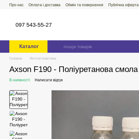
Перейти до основного контенту
Про нас
Оплата і доставка
Обмін та повернення
Публічна оферта
097 543-55-27
Каталог
Головна
Литтєві пластики
Axson F190 - Поліуретанова смола 
В наявності
Написати відгук