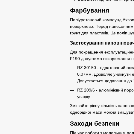
Фарбування
Поліуретановий компаунд Axson 
поверхнево. Перед нанесенням 
грунт для пластиків. Це поліпшу
Застосування наповнювач
Для покращення експлуатаційних
F190 допустимо використання н
RZ 30150 - гідратований ок
0.07мм. Дозволяє уникнути е
Допускається додавання до
RZ 209/6 - алюмінієвий поро
усадку.
Змішайте рівну кількість напов
однорідної маси можна змішува
Заходи безпеки
Під час роботи з модельним пол