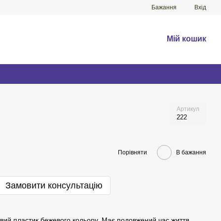
Бажання
Вхід
Мій кошик
Артикул
222
Порівняти
В бажання
Замовити консультацію
овий пластик бежевого кольору. Має подовжений час життя.