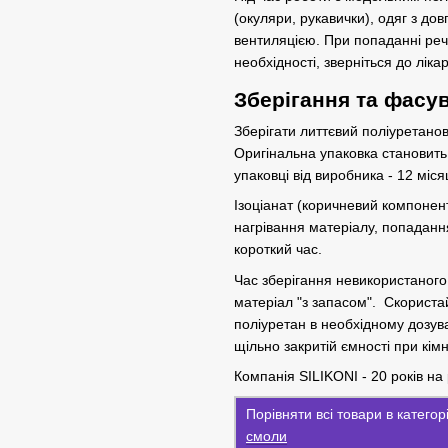
(окуляри, рукавички), одяг з до
вентиляцією. При попаданні реч
необхідності, зверніться до ліка
Зберігання та фасу
Зберігати литтєвий поліуретанов
Оригінальна упаковка становить 
упаковці від виробника - 12 міся
Ізоціанат (коричневий компонен
нагрівання матеріалу, попадання
короткий час.
Час зберігання невикористаного 
матеріал "з запасом". Скористай
поліуретан в необхідному дозува
щільно закритій ємності при кім
Компанія SILIKONI - 20 років на 
Порівняти всі товари в катего
смоли