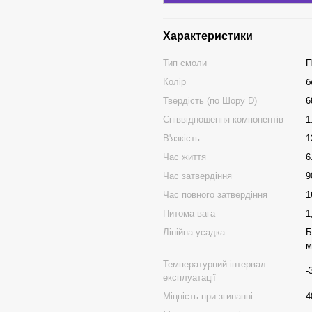
Характеристики
Тип смоли
П
Колір
б
Твердість (по Шору D)
6
Співвідношення компонентів
1
В'язкість
1
Час життя
6
Час затвердіння
9
Час повного затвердіння
1
Питома вага
1
Лінійна усадка
Б
м
Температурний інтервал
-
експлуатації
Міцність при згинанні
4