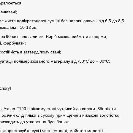
арвлюється;
внювачі;
с життя поліуретанової суміші без наповнювача - від 6,5 до 8,5
нювачем - 10-12 хв;
рез 90 хв після заливки. Виріб можна виймати з форми,
і, фарбувати;
состійкість в затверділому стані;
тації полімеризованого матеріалу від -30°C до + 80°C;
ологу!
 Axson F190 в рідкому стані чутливий до вологи. Зберігати
 розчин слід тільки в сухому приміщенні з низькою вологістю.
ризводить до утворення бульбашок.
икористовуйте сухі і чисті ємності, майстер-моделі і