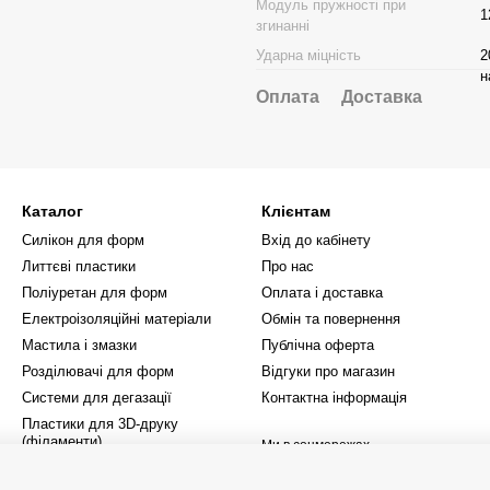
Модуль пружності при
1
згинанні
Ударна міцність
2
н
Оплата
Доставка
Каталог
Клієнтам
Силікон для форм
Вхід до кабінету
Литтєві пластики
Про нас
Поліуретан для форм
Оплата і доставка
Електроізоляційні матеріали
Обмін та повернення
Мастила і змазки
Публічна оферта
Розділювачі для форм
Відгуки про магазин
Системи для дегазації
Контактна інформація
Пластики для 3D‑друку
(філаменти)
Ми в соцмережах
Інше