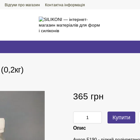
Відгуки про магазин
Контактна інформація
(0,2кг)
365 грн
Купити
Опис
Axson F190 - рідкий поліуретан