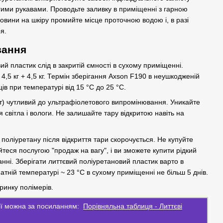
вгими рукавами. Проводьте заливку в приміщенні з гарною
овини на шкіру промийте місце проточною водою і, в разі
ря.
вання
ий пластик слід в закритій ємності в сухому приміщенні.
4,5 кг + 4,5 кг. Термін зберігання Axson F190 в неушкодженій
ців при температурі від 15 °С до 25 °С.
т) чутливий до ультрафіолетового випромінювання. Уникайте
 світла і вологи. Не залишайте тару відкритою навіть на
поліуретану після відкриття тари скорочується. Не купуйте
теся послугою "продаж на вагу", і ви зможете купити рідкий
нні. Зберігати литтєвий поліуретановий пластик варто в
натній температурі ~ 23 °С в сухому приміщенні не більш 5 днів.
ринку полімерів.
рії можна за посиланням:
Порівняльна таблиця - Литтєві