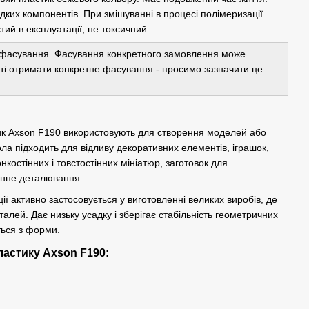
ідких компонентів. При змішуванні в процесі полімеризації
ий в експлуатації, не токсичний.
фасування. Фасування конкретного замовлення може
ості отримати конкретне фасування - просимо зазначити це
ик Axson F190 використовують для створення моделей або
ла підходить для відливу декоративних елементів, іграшок,
онкостінних і товстостінних мініатюр, заготовок для
інне деталювання.
ї активно застосовується у виготовленні великих виробів, де
алей. Дає низьку усадку і зберігає стабільність геометричних
ться з форми.
ластику Axson F190: