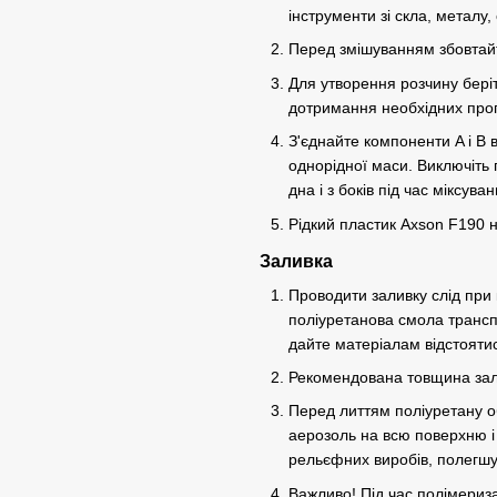
інструменти зі скла, металу, 
Перед змішуванням збовтайт
Для утворення розчину беріт
дотримання необхідних про
З'єднайте компоненти A і B 
однорідної маси. Виключіть 
дна і з боків під час міксуван
Рідкий пластик Axson F190 н
Заливка
Проводити заливку слід при
поліуретанова смола трансп
дайте матеріалам відстояти
Рекомендована товщина зал
Перед литтям поліуретану 
аерозоль на всю поверхню і
рельєфних виробів, полегшує
Важливо! Під час полімериза