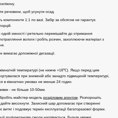
силікону.
е речовини, щоб усунути осад.
ь компоненти 1:1 по вазі. Забір за обсягом не гарантує
порцій.
в одній ємності і ретельно перемішайте до отримання
потрапляння вологи і робіть розчин, захоплюючи матеріал з
ня.
е вимагає допоміжної дегазації.
 кімнатній температурі (не нижче +18℃). Якщо перед цим
ортувалася при зниженій або занадто підвищеній температурі,
ся в кімнатних умовах не менше 24 годин.
ивки - не більше 10-50мм.
обробіть майстер-модель
розділовим агентом
. Розпорошіть
 дайте висохнути. Захисний шар допомагає при створенні
 витяг і подовжує термін експлуатації багаторазової форми.
ції поліуретанова смола нагрівається. Будьте уважні.