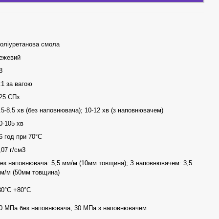
оліуретанова смола
ежевий
8
:1 за вагою
25 СПз
.5-8.5 хв (без наповнювача); 10-12 хв (з наповнювачем)
0-105 хв
6 год при 70°C
,07 г/см3
ез наповнювача: 5,5 мм/м (10мм товщина); З наповнювачем: 3,5
м/м (50мм товщина)
30°C +80°C
0 МПа без наповнювача, 30 МПа з наповнювачем