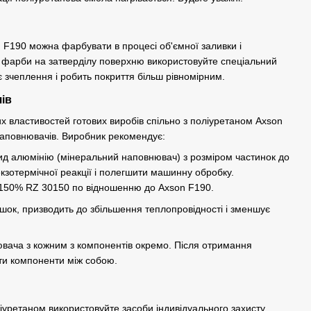
F190 можна фарбувати в процесі об'ємної заливки і
фарби на затверділу поверхню використовуйте спеціальний
є зчеплення і робить покриття більш рівномірним.
ів
 властивостей готових виробів спільно з поліуретаном Axson
аповнювачів. Виробник рекомендує:
сид алюмінію (мінеральний наповнювач) з розміром частинок до
кзотермічної реакції і полегшити машинну обробку.
 150% RZ 30150 по відношенню до Axson F190.
шок, призводить до збільшення теплопровідності і зменшує
нювача з кожним з компонентів окремо. Після отримання
ти компоненти між собою.
іуретаном використовуйте засоби індивідуального захисту