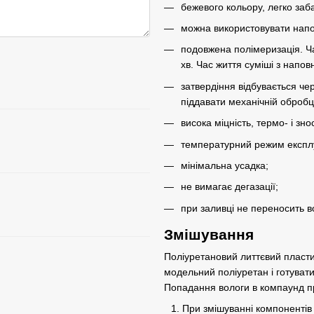
бежевого кольору, легко заб
можна використовувати напо
подовжена полімеризація. Ча
хв. Час життя суміші з напов
затвердіння відбувається че
піддавати механічній обробц
висока міцність, термо- і зно
температурний режим експлуа
мінімальна усадка;
не вимагає дегазації;
при заливці не переносить в
Змішування
Поліуретановий литтєвий пластик
модельний поліуретан і готувати
Попадання вологи в компаунд п
При змішуванні компонентів в