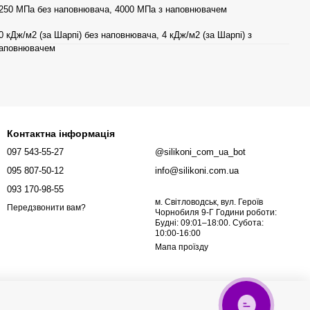
250 МПа без наповнювача, 4000 МПа з наповнювачем
0 кДж/м2 (за Шарпі) без наповнювача, 4 кДж/м2 (за Шарпі) з
аповнювачем
Контактна інформація
097 543-55-27
@silikoni_com_ua_bot
095 807-50-12
info@silikoni.com.ua
093 170-98-55
м. Світловодськ, вул. Героїв
Передзвонити вам?
Чорнобиля 9-Г Години роботи:
Будні: 09:01–18:00. Субота:
10:00-16:00
Мапа проїзду