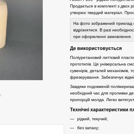
Продається в комплекті з двох р
утворює твердий матеріал. Прост
На фото зображений приклад 
відрізнятися. В разі необхідн
при оформленні замовлення.
Де використовується
Поліуретановий литтєвий пласт
прототипів. Ця універсальна смо
сувенірів, деталей механізмів, т
фрезерування. Забезпечує відм
Завдяки подовженій полімеризаці
необхідний час для проливки дет
ю
пропорцій молда. Легко витягує
Технічні характеристики п
рідкий, текучий;
без запаху;