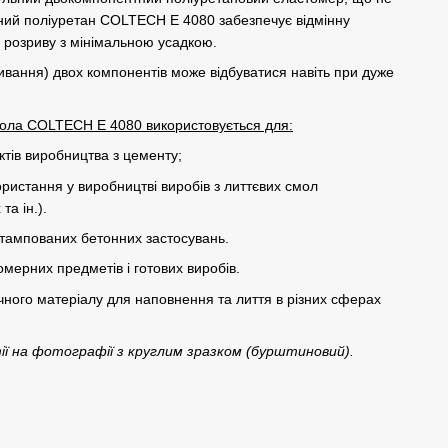
ьний поліуретан COLTECH E 4080 забезпечує відмінну
до розриву з мінімальною усадкою.
ивання) двох компонентів може відбуватися навіть при дуже
ола COLTECH E 4080 використовується для:
тів виробництва з цементу;
ристання у виробництві виробів з литтєвих смол
та ін.).
тампованих бетонних застосувань.
мерних предметів і готових виробів.
очного матеріалу для наповнення та лиття в різних сферах
ії на фотографії з круглим зразком (бурштиновий).