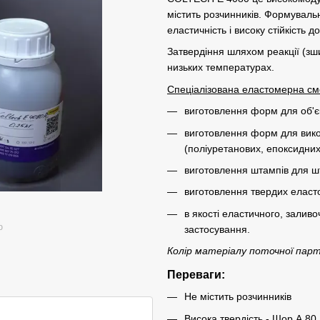
містить розчинників. Формувал
еластичність і високу стійкість 
Затвердіння шляхом реакції (зш
низьких температурах.
Спеціалізована еластомерна см
виготовлення форм для об'єк
виготовлення форм для вико
(поліуретанових, епоксидних 
виготовлення штампів для ш
виготовлення твердих еласто
в якості еластичного, залив
ю
застосування.
Колір матеріалу поточної парт
Переваги:
Не містить розчинників
Висока твердість - Шор А 80