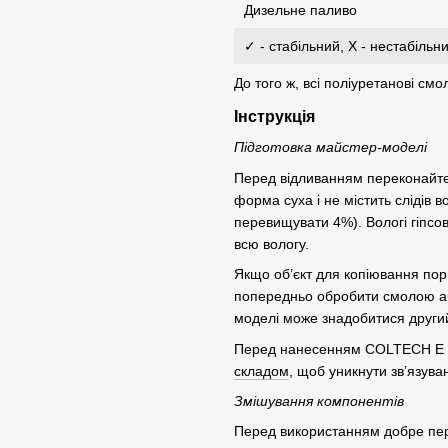
Дизельне паливо
✓ - стабільний, X - нестабільн
До того ж, всі поліуретанові 
Інструкція
Підготовка майстер-моделі
Перед відливанням переконайтес
форма суха і не містить слідів 
перевищувати 4%). Вологі гіпсов
всю вологу.
Якщо об’єкт для копіювання пори
попередньо обробити смолою або
моделі може знадобитися други
Перед нанесенням COLTECH E 40
складом
, щоб уникнути зв’язува
Змішування компонентів
Перед використанням добре пер