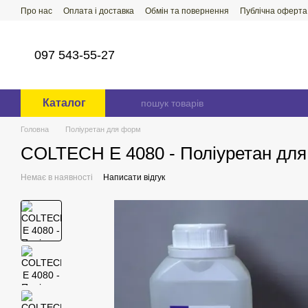
Перейти до основного контенту
Про нас
Оплата і доставка
Обмін та повернення
Публічна оферта
097 543-55-27
Каталог
Головна
Поліуретан для форм
COLTECH E 4080 - Поліуретан для 
Немає в наявності
Написати відгук