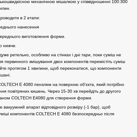
ькошвидкісною механічною мішалкою у співвідношенні 100:300
вилин.
роводити в 2 етапи:
ереднього нанесення
середнього виготовлення форми.
о нижче.
же ретельно, особливо на стінках і дні тари, поки суміш не
ля первинного змішування двох компонентів перемістіть суміш
шайте протягом 1 хвилини, щоб переконатися, що компоненти
шані.
COLTECH E 4080 пензлем на поверхню об’єкта, який потрібно
ння повітряних кишень. Через 15-30 хв перейдіть до другого
етаном COLTECH E4080 для створення форми.
вакуумний апарат відповідного розміру (-1 бар), щоб
суміші компонентів COLTECH E 4080 безпосередньо після