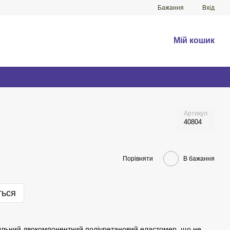
Бажання
Вхід
Мій кошик
Артикул
40804
Порівняти
В бажання
ться
льний двокомпонентний поліуретановий еластомер, що не