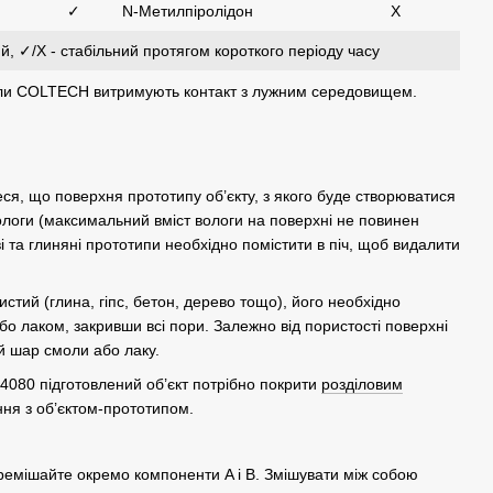
✓
N-Метилпіролідон
Х
ий, ✓/X - стабільний протягом короткого періоду часу
смоли COLTECH витримують контакт з лужним середовищем.
я, що поверхня прототипу об’єкту, з якого буде створюватися
вологи (максимальний вміст вологи на поверхні не повинен
і та глиняні прототипи необхідно помістити в піч, щоб видалити
стий (глина, гіпс, бетон, дерево тощо), його необхідно
 лаком, закривши всі пори. Залежно від пористості поверхні
й шар смоли або лаку.
80 підготовлений об’єкт потрібно покрити
розділовим
ння з об’єктом-прототипом.
емішайте окремо компоненти A і В. Змішувати між собою