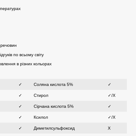
мпературах
х речовин
дгуків по всьому світу
овлення в різних кольорах
✓
Соляна кислота 5%
✓
✓
Стирол
✓/Х
✓
Сірчана кислота 5%
✓
✓
Ксилол
✓/Х
✓
Диметилсульфоксид
Х