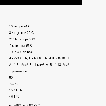
10 хв при 20°C
3-4 год, при 20°С
24-36 год при 20°С
7 днів, при 20°С
100 : 300 по вазі
A - 2230 СПз, В - 6300 СПз, А+В - 8740 СПз
A - 1,61 г/см³, В - 1 г/см³, А+В - 1,13 г/см³
теракотовий
80
750 %
16,7 МПа
<0,5 %
від -40°С до 60°С-65°С