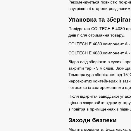
Рекомендується повністю покри
внутрішньої сторони
розділовим
Упаковка та зберіга
Поліуретан COLTECH E 4080 при
днів після отримання товару..
COLTECH E 4080 компонент А - 1
COLTECH E 4080 компонент А - 5
Відра слід зберігати в сухих і 
закритій тарі - 9 місяців. Захи
Температура зберігання від 15°С
нерозкритих контейнерах із заз
і етикетки із застереженнями щ
Після відкриття заводської упак
щільно закривайте відкриту тару
з повітря в приміщеннях з підв
Заходи безпеки
Містить ізоціанати. Будь ласка