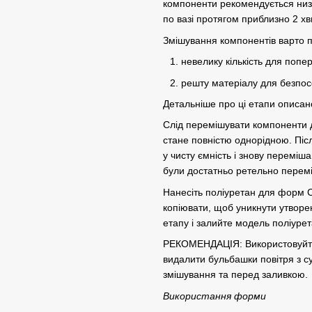
компоненти рекомендується низ
по вазі протягом приблизно 2 х
Змішування компонентів варто п
невелику кількість для поп
решту матеріалу для безпо
Детальніше про ці етапи описан
Слід перемішувати компоненти ду
стане повністю однорідною. Піс
у чисту ємність і знову перемі
були достатньо ретельно перемі
Нанесіть поліуретан для форм 
копіювати, щоб уникнути утворе
етапу і залийте модель поліур
РЕКОМЕНДАЦІЯ: Використовуйте 
видалити бульбашки повітря з 
змішування та перед заливкою.
Використання форми