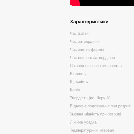
Характеристики
Час життя
Час затвердіння
Час зняття формы
Час повного затвердіння
Співвідношення компонентів
В'язкість
Щільність
Колір
Твердість (по Шору А)
Відносне подовження при розриві
Умовна міцність при розриві
Лінійна усадка
Температурний інтервал