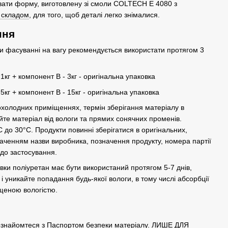
вати форму, виготовлену зі смоли COLTECH E 4080 з
 складом
, для того, щоб деталі легко знімалися.
ння
 фасуванні на вагу рекомендується використати протягом 3
кг + компонент В - 3кг - оригінальна упаковка
кг + компонент В - 15кг - оригінальна упаковка
прохолодних приміщеннях, термін зберігання матеріалу в
щайте матеріал від вологи та прямих сонячних променів.
 до 30°С. Продукти повинні зберігатися в оригінальних,
наченням назви виробника, позначення продукту, номера партії
одо застосування.
овки поліуретан має бути використаний протягом 5-7 днів,
 і уникайте попадання будь-якої вологи, в тому числі абсорбції
ищеною вологістю.
, ознайомтеся з Паспортом безпеки матеріалу. ЛИШЕ ДЛЯ