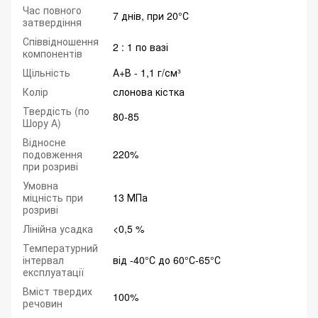
Час повного
7 днів, при 20°С
затвердіння
Співвідношення
2 : 1 по вазі
компонентів
Щільність
А+В - 1,1 г/см³
Колір
слонова кістка
Твердість (по
80-85
Шору А)
Відносне
подовження
220%
при розриві
Умовна
міцність при
13 МПа
розриві
Лінійна усадка
<0,5 %
Температурний
інтервал
від -40°С до 60°С-65°С
експлуатації
Вміст твердих
100%
речовин