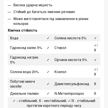
Висока ударна міцність
Стійкий до багатьох хімічних речовин
Може виготовлятися під замовлення в різних
кольорах
Хімічна стійкість
Вода
✓
Соляна кислота 5%
✓
✓/
Гідроксид калію 5%
✓
Стирол
Х
Гідроксид натрію
✓
Сірчана кислота 5%
✓
5%
✓/
Солона вода 20%
✓
Ксилол
Х
Побутові миючі
✓
Диметилсульфоксид
Х
засоби
Дизельне паливо
✓
N-Метилпіролідон
Х
✓ - стабільний, X - нестабільний, ✓/X - стабільний
протягом короткого періоду часу