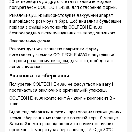
30 хв перейдіть до другого етапу і залийте модель
поліуретаном COLTECH E4380 для створення форми.
РЕКОМЕНДАЦІЯ: Використовуйте вакуумний апарат
відповідного розміру (-1 бар), щоб видалити бульбашки
повітря з суміші компонентів COLTECH E 4380
безпосередньо після змішування та перед заливкою.
Використання форми
Рекомендується повністю покривати форму,
виготовлену зі смоли COLTECH E 4380 з внутрішньої
сторони
розділовим складом
, для того, щоб деталі
легко знімалися.
Упаковка та зберігання
Поліуретан COLTECH E 4380 не фасується на вагу і
постачається виключно в оригінальній упаковці.
COLTECH E 4380 компонент А - 20кг + компонент В -
10кг
Відра слід зберігати в сухих і прохолодних приміщеннях,
термін зберігання матеріалу в закритій тарі - 9 місяців.
Захищайте матеріал від вологи та прямих сонячних
променів. Температура зберігання від 15°С до 30°С.