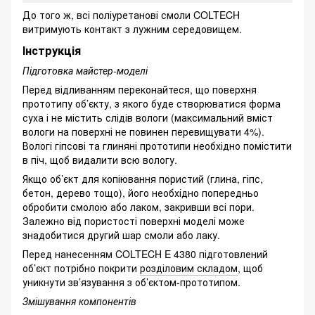
До того ж, всі поліуретанові смоли COLTECH
витримують контакт з лужним середовищем.
Інструкція
Підготовка майстер-моделі
Перед відливанням переконайтеся, що поверхня
прототипу об’єкту, з якого буде створюватися форма
суха і не містить слідів вологи (максимальний вміст
вологи на поверхні не повинен перевищувати 4%).
Вологі гіпсові та глиняні прототипи необхідно помістити
в піч, щоб видалити всю вологу.
Якщо об’єкт для копіювання пористий (глина, гіпс,
бетон, дерево тощо), його необхідно попередньо
обробити смолою або лаком, закривши всі пори.
Залежно від пористості поверхні моделі може
знадобитися другий шар смоли або лаку.
Перед нанесенням COLTECH E 4380 підготовлений
об’єкт потрібно покрити
розділовим складом
, щоб
уникнути зв’язування з об’єктом-прототипом.
Змішування компонентів