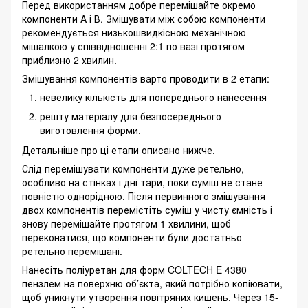
Перед використанням добре перемішайте окремо
компоненти A і В. Змішувати між собою компоненти
рекомендується низькошвидкісною механічною
мішалкою у співвідношенні 2:1 по вазі протягом
приблизно 2 хвилин.
Змішування компонентів варто проводити в 2 етапи:
невелику кількість для попереднього нанесення
решту матеріалу для безпосереднього
виготовлення форми.
Детальніше про ці етапи описано нижче.
Слід перемішувати компоненти дуже ретельно,
особливо на стінках і дні тари, поки суміш не стане
повністю однорідною. Після первинного змішування
двох компонентів перемістіть суміш у чисту ємність і
знову перемішайте протягом 1 хвилини, щоб
переконатися, що компоненти були достатньо
ретельно перемішані.
Нанесіть поліуретан для форм COLTECH E 4380
пензлем на поверхню об’єкта, який потрібно копіювати,
щоб уникнути утворення повітряних кишень. Через 15-