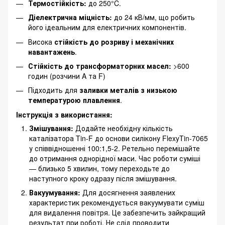
Термостійкість:
до 250°C.
Діелектрична міцність:
до 24 кВ/мм, що робить
його ідеальним для електричних компонентів.
Висока
стійкість до розриву і механічних
навантажень
.
Стійкість до трансформаторних масел:
>600
годин (розчини A та F)
Підходить для
заливки металів з низькою
температурою плавлення
.
Інструкція з використання:
Змішування:
Додайте необхідну кількість
каталізатора Tin-F до основи силікону FlexyTin-7065
у співвідношенні 100:1,5-2. Ретельно перемішайте
до отримання однорідної маси. Час роботи суміші
— близько 5 хвилин, тому переходьте до
наступного кроку одразу після змішування.
Вакуумування:
Для досягнення заявлених
характеристик рекомендується вакуумувати суміш
для видалення повітря. Це забезпечить зайкращий
результат при роботі. Не слід проводити