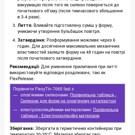
вакуумацію після того як силікон повернеться до
початкового об'єму (після тимчасового збільшення
в 3-4 рази).
Лиття:
Вливайте підготовлену суміш у форму,
уникаючи утворення бульбашок повітря.
Затвердіння:
Розформування можливе через 6
годин. Для досягнення максимальних механічних
властивостей залиште форму на 48 годин на повітрі
після початкового затвердіння.
Рекомендації:
Для уникнення прилипання при литті
використовуйте відповідні розділювачі, такі як
FlexRelease.
Порівняти FlexyTin-7065 fast з
олов'яними силіконами:
Порівняльна таблиця -
Силікони для форм на олов'яному каталізаторі
електроізоляційними матеріалами:
Порівняльна
таблиця - Електроізоляційні матеріали
Зберігання:
Зберігати в герметичних контейнерах при
температурі 20-25°C. Матеріал зберігає свої