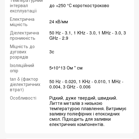
Температурний
інтервал
до +250 °С короткостроково
експлуатації
Електрична
24 кВ/мм
міцність
Діелектрична
50 Hz - 3.1, 1 KHz - 3.0, 1 MHz - 3.0, 3
проникність
GHz - 2.9
Міцність до
дугових
3с
розрядів
Ізоляційний
5•10^13 Ом * см
опір
tan δ (фактор
50 Hz - 0.020, 1 KHz - 0.010, 1 MHz -
діелектричних
0.004, 3 GHz - 0.006
втрат)
Особливості
Рідкий, дуже твердий, швидкий.
Лиття металів з низькою
температурою плавлення. Витримує
заливку поліефірних і епоксидних
смол. Підходить для заливки
електричних компонентів.