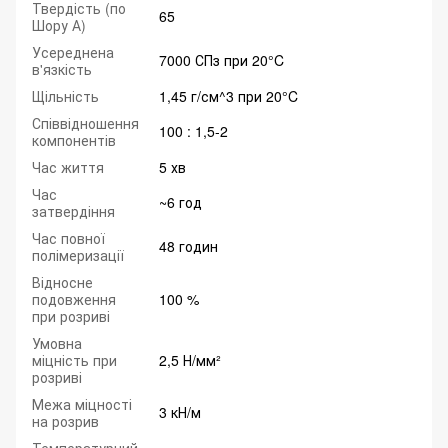
Твердість (по
65
Шору А)
Усереднена
7000 СПз при 20°C
в'язкість
Щільність
1,45 г/см^3 при 20°C
Співвідношення
100 : 1,5-2
компонентів
Час життя
5 хв
Час
~6 год
затвердіння
Час повної
48 годин
полімеризації
Відносне
подовження
100 %
при розриві
Умовна
міцність при
2,5 Н/мм²
розриві
Межа міцності
3 кН/м
на розрив