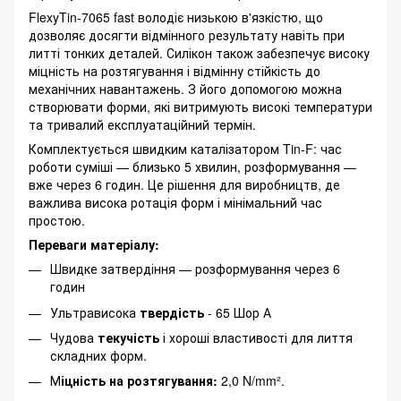
FlexyTin-7065 fast володіє низькою в'язкістю, що
дозволяє досягти відмінного результату навіть при
литті тонких деталей. Силікон також забезпечує високу
міцність на розтягування і відмінну стійкість до
механічних навантажень. З його допомогою можна
створювати форми, які витримують високі температури
та тривалий експлуатаційний термін.
Комплектується швидким каталізатором Tin-F: час
роботи суміші — близько 5 хвилин, розформування —
вже через 6 годин. Це рішення для виробництв, де
важлива висока ротація форм і мінімальний час
простою.
Переваги матеріалу:
Швидке затвердіння — розформування через 6
годин
Ультрависока
твердість
- 65 Шор А
Чудова
текучість
і хороші властивості для лиття
складних форм.
М
іцність на розтягування:
2,0 N/mm².