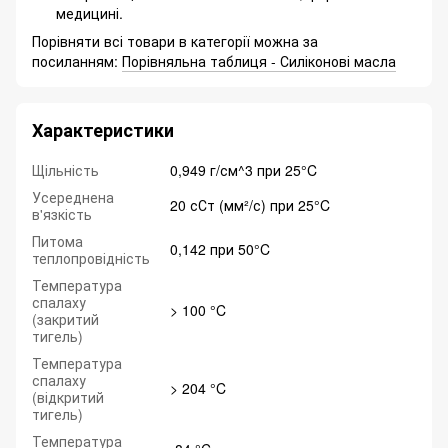
медицині.
Порівняти всі товари в категорії можна за
посиланням:
Порівняльна таблиця - Силіконові масла
Характеристики
Щільність
0,949 г/см^3 при 25°C
Усереднена
20 сСт (мм²/с) при 25°C
в'язкість
Питома
0,142 при 50°C
теплопровідність
Температура
спалаху
> 100 °C
(закритий
тигель)
Температура
спалаху
> 204 °C
(відкритий
тигель)
Температура