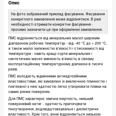
Опис
На фото зображений приклад фасування. Фасування
конкретного замовлення може відрізнятися. В разі
необхідності отримати конкретне фасування -
просимо зазначити це при оформленні замовлення.
ПМС відрізняються від мінеральних масел широким
діапазоном робочих температур - від -40 °С до + 200 °С,
а також малої залежністю в'язкості і стискаємості від
температури - навіть кращі сорти мінеральних і
синтетичних масел змінюють в'язкість в своєму
експлуатаційному температурному діапазоні в тисячі
разів.
ПМС володіють відмінними антиадгезійними
властивостями, які зумовлені ​​їх виключною плинністю і
пов'язаної з нею здатністю легко утворювати плівки на
самих різних поверхнях.
Для ПМС характерні: хімічна інертність, низький
поверхневий натяг - здатність пригнічувати
піноутворення, водовідштовхувальні і діелектричні
властивості. Крім того, вони відрізняються низькою