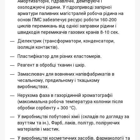
Амортизаторні, гідравлічні, демпфуючі і
охолоджуючі рідини. У гідроприводі запірної
арматури паливних магістралей робоча рідина на
основі ПМС забезпечує ресурс роботи 160-200
циклів перемикань від однієї заправки рідини і
швидкодія перемикачів газових кранів 8-10 сек.
Діелектрик (трансформатори, конденсатори,
ізоляція контактів).
Пластифікатор для різних еластомерів.
Реагент в обробці тканин і шкір.
Замаслювач для вовняних напівфабрикатів в
чесальному, прядильному і ткацькому
виробництвах.
Нерухома фаза в газорідинній хроматографії
(максимальна робоча температура колонки після
обробки сорбенту + 300 °С).
У виробництві побутової хімії (складів по догляду за
взуттям та ін.), Фарб, лаків, політур, поліруючих
матеріалів і мастик.
У виробництві косметичних засобів, фармакології та