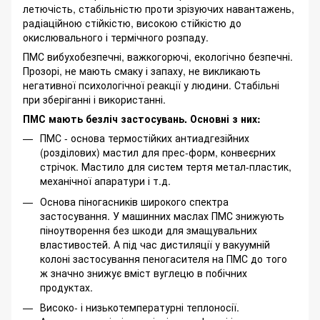
летючість, стабільністю проти зрізуючих навантажень,
радіаційною стійкістю, високою стійкістю до
окислювального і термічного розпаду.
ПМС вибухобезпечні, важкогорючі, екологічно безпечні.
Прозорі, не мають смаку і запаху, не викликають
негативної психологічної реакції у людини. Стабільні
при зберіганні і використанні.
ПМС мають безліч застосувань. Основні з них:
ПМС - основа термостійких антиадгезійних
(розділових) мастил для прес-форм, конвеєрних
стрічок. Мастило для систем тертя метал-пластик,
механічної апаратури і т.д.
Основа піногасників широкого спектра
застосування. У машинних маслах ПМС знижують
піноутворення без шкоди для змащувальних
властивостей. А під час дистиляції у вакуумній
колоні застосування пеногасителя на ПМС до того
ж значно знижує вміст вуглецю в побічних
продуктах.
Високо- і низькотемпературні теплоносії.