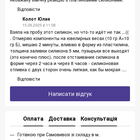
Відповісти
Колот Юлия
15.06.2025 в 11:08
Взяла на пробу этот силикон, но что-то идёт не так ...((
. Отмеряю компоненты на ювелирных весах (10 гр А+10
гр Б), мешаю 2 минуты, вливаю в форму из пластилина,
толщина заливки силикона 5 мм, пузырьки все выходят
(это конечно плюс), после отстаивания силикона в
форме через 2 часа и через 8 часов - силиконовая
отливка с двух сторон очень липкая, как бы мокрая ....
Відповісти
Написати відгук
Оплата
Доставка
Консультація
Готівкою при Самовивозі зі складу в м.