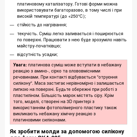
платиновому каталізатору. Готові форми можна
використовувати багаторазово, в тому числі і при
високій температурі (до +250℃);
стійкість до нагрівання;
текучість. Суміш легко заливається і поширюється
по поверхні. Працювати з нею буде зрозуміло навіть
майстру-початківцю;
відсутність усадки;
Увага:
платинова суміш може вступати в небажану
реакцію з амино-, сірко та олововмісними
речовинами. При контакті відбувається "отруєння
силікону". Маса застигає нерівномірно і залишається
липкою на поверхні. Будьте обережні при роботі з
пластиліном. Більшість марок містять сіру. Крім
того, моделі, створені на 3D принтері з
використанням фотополімерного пластику також
викликають небажану хімічну реакцію з
платиновими силіконами.
Як зробити молди за допомогою силікону