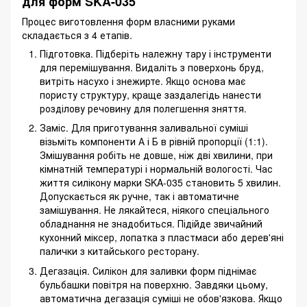
для форм SKA-035
Процес виготовлення форм власними руками
складається з 4 етапів.
Підготовка. Підберіть належну тару і інструменти
для перемішування. Видаліть з поверхонь бруд,
витріть насухо і знежирте. Якщо основа має
пористу структуру, краще заздалегідь нанести
розділову речовину для полегшення зняття.
Заміс. Для приготування заливальної суміші
візьміть компоненти А і Б в рівній пропорції (1:1).
Змішування робіть не довше, ніж дві хвилини, при
кімнатній температурі і нормальній вологості. Час
життя силікону марки SKA-035 становить 5 хвилин.
Допускається як ручне, так і автоматичне
замішування. Не лякайтеся, ніякого спеціального
обладнання не знадобиться. Підійде звичайний
кухонний міксер, лопатка з пластмаси або дерев'яні
палички з китайського ресторану.
Дегазація. Силікон для заливки форм піднімає
бульбашки повітря на поверхню. Завдяки цьому,
автоматична дегазація суміші не обов'язкова. Якщо