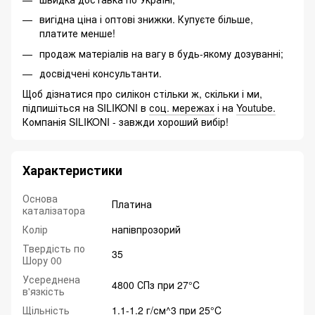
вигідна ціна і оптові знижки. Купуєте більше,
платите менше!
продаж матеріалів на вагу в будь-якому дозуванні;
досвідчені консультанти.
Щоб дізнатися про силікон стільки ж, скільки і ми,
підпишіться на SILIKONI в
соц. мережах
і на
Youtube.
Компанія SILIKONI - завжди хороший вибір!
Характеристики
Основа
Платина
каталізатора
Колір
напівпрозорий
Твердість по
35
Шору 00
Усереднена
4800 СПз при 27°C
в'язкість
Щільність
1.1-1.2 г/см^3 при 25°C