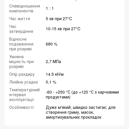
Співвідношення
1 : 1
компонентів
Час життя
5 хв при 27°C
Час
10-15 хв при 27°C
затвердіння
Відносне
подовження
680 %
при розриві
Умовна
міцність при
2,7 МПа
розриві
Опір раздиру
14.5 кН/м
Лінійна усадка
0,1 %
Температурний
-60 - +250 °С (до +120 °С з харчовими
інтервал
продуктами)
експлуатації
Особливості
Дуже м'який; швидко застигає; для
створення гриму, масок,
амортизувальних прокладок