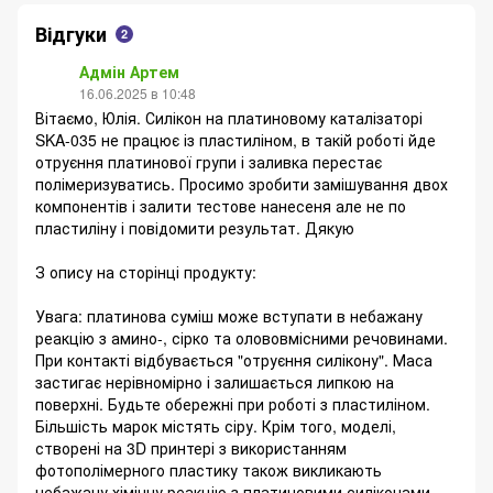
Відгуки
2
Адмін Артем
16.06.2025 в 10:48
Вітаємо, Юлія. Силікон на платиновому каталізаторі
SKA-035 не працює із пластиліном, в такій роботі йде
отруєння платинової групи і заливка перестає
полімеризуватись. Просимо зробити замішування двох
компонентів і залити тестове нанесеня але не по
пластиліну і повідомити результат. Дякую
З опису на сторінці продукту:
Увага: платинова суміш може вступати в небажану
реакцію з амино-, сірко та олововмісними речовинами.
При контакті відбувається "отруєння силікону". Маса
застигає нерівномірно і залишається липкою на
поверхні. Будьте обережні при роботі з пластиліном.
Більшість марок містять сіру. Крім того, моделі,
створені на 3D принтері з використанням
фотополімерного пластику також викликають
небажану хімічну реакцію з платиновими силіконами.