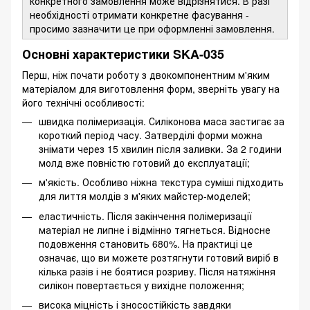
конкретного замовлення може відрізнятися. В разі
необхідності отримати конкретне фасування -
просимо зазначити це при оформленні замовлення.
Основні характеристики SKA-035
Перш, ніж почати роботу з двокомпонентним м'яким
матеріалом для виготовлення форм, зверніть увагу на
його технічні особливості:
швидка полімеризація. Силіконова маса застигає за
короткий період часу. Затверділі форми можна
знімати через 15 хвилин після заливки. За 2 години
молд вже повністю готовий до експлуатації;
м'якість. Особливо ніжна текстура суміші підходить
для лиття молдів з м'яких майстер-моделей;
еластичність. Після закінчення полімеризації
матеріал не липне і відмінно тягнеться. Відносне
подовження становить 680%. На практиці це
означає, що ви можете розтягнути готовий виріб в
кілька разів і не боятися розриву. Після натяжіння
силікон повертається у вихідне положення;
висока міцність і зносостійкість завдяки