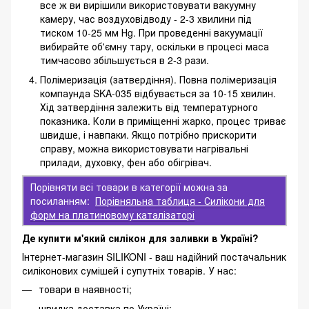
все ж ви вирішили використовувати вакуумну
камеру, час воздуховідводу - 2-3 хвилини під
тиском 10-25 мм Нg. При проведенні вакуумації
вибирайте об'ємну тару, оскільки в процесі маса
тимчасово збільшується в 2-3 рази.
Полімеризація (затвердіння). Повна полімеризація
компаунда SKA-035 відбувається за 10-15 хвилин.
Хід затвердіння залежить від температурного
показника. Коли в приміщенні жарко, процес триває
швидше, і навпаки. Якщо потрібно прискорити
справу, можна використовувати нагрівальні
прилади, духовку, фен або обігрівач.
Порівняти всі товари в категорії можна за
посиланням:
Порівняльна таблиця - Силікони для
форм на платиновому каталізаторі
Де купити м'який силікон для заливки в Україні?
Інтернет-магазин SILIKONI - ваш надійний постачальник
силіконових сумішей і супутніх товарів. У нас:
товари в наявності;
швидка доставка по Україні;