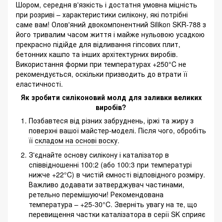
Шором, середня в'язкість і достатня умовна міцність
при розриві – характеристики силікону, які потрібні
саме вам! Олов'яний двокомпонентний Silikon SKR-788 з
його тривалим часом життя і майже нульовою усадкою
прекрасно підійде для відливання гіпсових плит,
бетонних кашпо та інших архітектурних виробів.
Використання форми при температурах +250°C не
рекомендується, оскільки призводить до втрати її
еластичності.
Як зробити силіконовий молд для заливки великих
виробів?
Позбавтеся від різних забруднень, іржі та жиру з
поверхні вашої майстер-моделі. Після чого, обробіть
її
складом на основі воску
.
З'єднайте основу силікону і каталізатор в
співвідношенні 100:2 (або 100:3 при температурі
нижче +22°C) в чистій ємності відповідного розміру.
Важливо додавати затверджувач частинами,
ретельно перемішуючи! Рекомендована
температура – +25-30°C. Зверніть увагу на те, що
перевищення частки каталізатора в серії SK сприяє