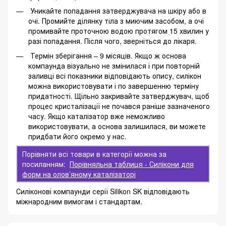
Уникайте попадання затверджувача на шкіру або в
очі. Промийте ділянку тіла з миючим засобом, а очі
промивайте проточною водою протягом 15 хвилин у
разі попадання. Після чого, зверніться до лікаря.
Термін зберігання – 9 місяців. Якщо ж основа
компаунда візуально не змінилася і при повторній
заливці всі показники відповідають опису, силікон
можна використовувати і по завершенню терміну
придатності. Щільно закривайте затверджувач, щоб
процес кристалізації не почався раніше зазначеного
часу. Якщо каталізатор вже неможливо
використовувати, а основа залишилася, ви можете
придбати його окремо
у нас.
Порівняти всі товари в категорії можна за
посиланням:
Порівняльна таблиця - Силікони для
форм на олов’яному каталізаторі
Силіконові компаунди серії Silikon SK відповідають
міжнародним вимогам і стандартам.