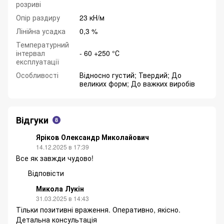
розриві
Опір раздиру
23 кН/м
Лінійна усадка
0,3 %
Температурний
інтервал
- 60 +250 °С
експлуатації
Особливості
Відносно густий; Твердий; До
великих форм; До важких виробів
Відгуки
8
Яріков Олександр Миколайович
14.12.2025 в 17:39
Все як завжди чудово!
Відповісти
Микола Лукін
31.03.2025 в 14:43
Тільки позитивні враження. Оперативно, якісно.
Детальна консультація