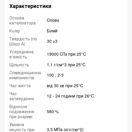
Характеристики
Основа
Олово
каталізатора
Колір
Білий
Твердість (по
30 ±3
Шору А)
Усереднена
19000 СПз при 25°C
в'язкість
Щільність
1,1 г/см^3 при 25°C
Співвідношення
100 : 2-3
компонентів
Час життя
від 30 хв при 25°C
Час
12 - 24 години при 26°C
затвердіння
Відносне
подовження
580 %
при розриві
Умовна
міцність при
3,5 МПа (кгс/см^2)