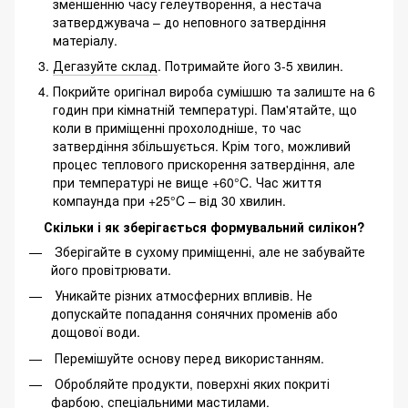
зменшенню часу гелеутворення, а нестача
затверджувача – до неповного затвердіння
матеріалу.
Дегазуйте склад
. Потримайте його 3-5 хвилин.
Покрийте оригінал вироба сумішшю та залиште на 6
годин при кімнатній температурі. Пам'ятайте, що
коли в приміщенні прохолодніше, то час
затвердіння збільшується. Крім того, можливий
процес теплового прискорення затвердіння, але
при температурі не вище +60°C. Час життя
компаунда при +25°C – від 30 хвилин.
Скільки і як зберігається формувальний силікон?
Зберігайте в сухому приміщенні, але не забувайте
його провітрювати.
Уникайте різних атмосферних впливів. Не
допускайте попадання сонячних променів або
дощової води.
Перемішуйте основу перед використанням.
Обробляйте продукти, поверхні яких покриті
фарбою, спеціальними мастилами.