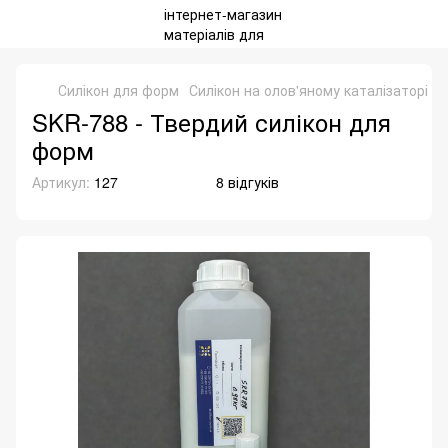
Силікон для форм
Силікон на олов'яному каталізаторі
S
SKR-788 - Твердий силікон для
форм
Артикул:
127
8 відгуків