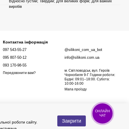
Відносно густий; Твердий; Для великих форм; Для важких
виробів
Контактна інформація
097 543-55-27
@silikoni_com_ua_bot
095 807-50-12
info@silikoni.com.ua
093 170-98-55
м. Світловодськ, вул. Героїв
Передзвонити вам?
Чорнобиля 9-Г Години роботи:
Будні: 09:01–18:00. Субота:
10:00-16:00
Мапа проїзду
ОНЛАЙН
ЧАТ
Закрити
льної роботи сайту.
ристувача
.