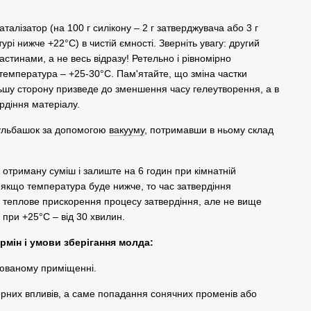
аталізатор (на 100 г силікону – 2 г затверджувача або 3 г
рі нижче +22°C) в чистій ємності. Зверніть увагу: другий
стинами, а не весь відразу! Ретельно і рівномірно
емпература – +25-30°C. Пам'ятайте, що зміна частки
ільшу сторону призведе до зменшення часу гелеутворення, а в
рдіння матеріалу.
бульбашок за допомогою
вакууму
, потримавши в ньому склад
 отриману суміш і залиште на 6 годин при кімнатній
: якщо температура буде нижче, то час затвердіння
 теплове прискорення процесу затвердіння, але не вище
при +25°C – від 30 хвилин.
рмін і умови зберігання молда:
рюваному приміщенні.
рних впливів, а саме попадання сонячних променів або