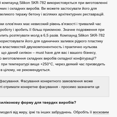
й компаунд Silikon SKR-782 використовується при виготовленні
ких і складних виробів. Ви можете застосувати його для
великого тиражу бетону і всіляких архітектурних реставрацій.
йки олов'яних має невисокий рівень в'язкості і тривалий час
роботу і зробить її більш приємною. Значне подовження при
олить розтягувати молд в 6,5 разів. Компаунд Silikon SKR-782
икористовувати його для одиничних заливок рідкого пластику
к властивостей двухкомпонентность і практично нульова
 що даний силікон – must have для вас і вашого бізнесу,
виготовлення складних виробів складної конфігурації?
я при температурі вище +250°C, через деякий час призводить
 в цілому, не рекомендується.
фасування. Фасування конкретного замовлення може
ості отримати конкретне фасування - просимо зазначити це
силіконову форму для твердих виробів?
моделі від жиру, іржі та інших забруднень. Обробіть її
восковим