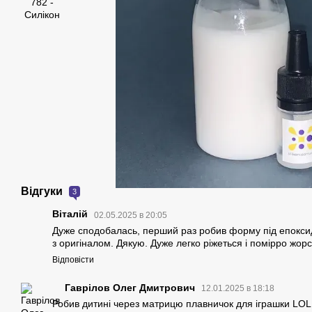
Відгуки
3
Віталій
02.05.2025 в 20:05
Дуже сподобалась, перший раз робив форму під епокси
з оригіналом. Дякую. Дуже легко ріжеться і помірро жорс
Відповісти
Гаврілов Олег Дмитрович
12.01.2025 в 18:18
Робив дитині через матрицю плавничок для іграшки LOL 