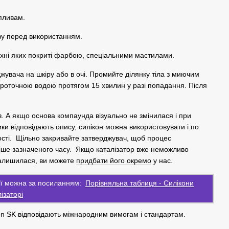
пливам.
ву перед використанням.
хні яких покриті фарбою, спеціальними мастилами.
увача на шкіру або в очі. Промийте ділянку тіла з миючим
проточною водою протягом 15 хвилин у разі попадання. Після
ів. А якщо основа компаунда візуально не змінилася і при
ики відповідають опису, силікон можна використовувати і по
ості. Щільно закривайте затверджувач, щоб процес
ніше зазначеного часу. Якщо каталізатор вже неможливо
залишилася, ви можете
придбати його окремо
у нас.
рії можна за посиланням:
Порівняльна таблиця - Силікони
ізаторі
con SK відповідають міжнародним вимогам і стандартам.