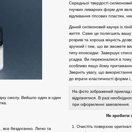
Середньої твердості силіконови
гнучких ливарних форм для вели
відливання гіпсових пластин, не
Даний силіконовий каучук із ліні
життя. Саме це полегшить вашу 
розриві та хороша міцність дозв
зручний і тим, що ви зможете в
типу епоксидки. Завершує списо
усадка. Ви переконалися в тому,
особливо якщо йому притаманно 
Зверніть увагу, що використанн
до втрати еластичності форми і,
На фото зображений приклад 
дну смолу. Вийшло один в один
відрізнятися. В разі необхідн
тка.
при оформленні замовлення.
Як зробити 
Очистіть поверхню оригінал-
, все бездоганно. Легко та