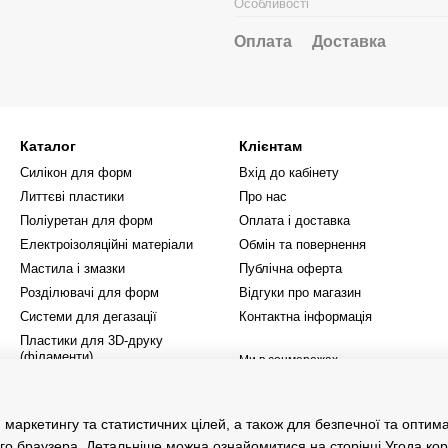
Особливості
Оплата
Доставка
Каталог
Клієнтам
Силікон для форм
Вхід до кабінету
Литтєві пластики
Про нас
Поліуретан для форм
Оплата і доставка
Електроізоляційні матеріали
Обмін та повернення
Мастила і змазки
Публічна оферта
Розділювачі для форм
Відгуки про магазин
Системи для дегазації
Контактна інформація
Пластики для 3D‑друку
(філаменти)
Ми в соцмережах
Інше
Всі товари
маркетингу та статистичних цілей, а також для безпечної та оптима
го браузера. Детальніше можна ознайомитися на сторінці
Угода ко