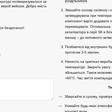
роздільником
.
пературі полімеризувалося за
 вироб вийшов. Добра якість .
Змішайте основу силікону і к
затверджувача при температу
компонент варто додавати ча
перемішувати. Оптимальна т
усе бездоганно!
каталізатора в серії SK в б
меншу – до неповного затве
Позбавтеся від внутрішніх 
протягом 3-5 хвилин.
ю
Нанесіть на оригінал вироба
температурі. Зверніть увагу
збільшиться. Також можливо
+60°C. Час життя компаунда 
Те
Зберігайте в сухому, провіт
Уникайте будь-яких атмосфе
дощової води.