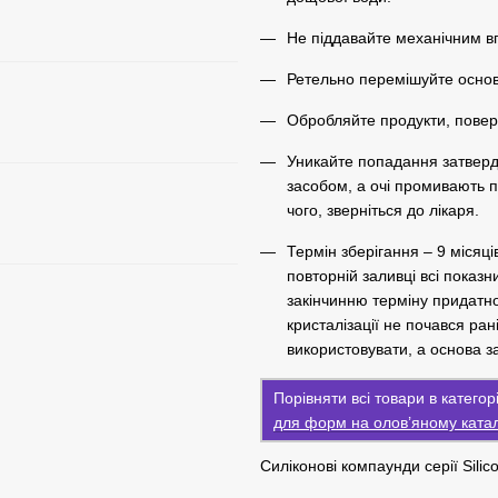
Не піддавайте механічним в
Ретельно перемішуйте осно
Обробляйте продукти, повер
Уникайте попадання затвердж
засобом, а очі промивають 
чого, зверніться до лікаря.
Термін зберігання – 9 місяц
повторній заливці всі показн
закінчинню терміну придатн
кристалізації не почався ра
використовувати, а основа 
Порівняти всі товари в катего
для форм на олов’яному катал
Силіконові компаунди серії Sili