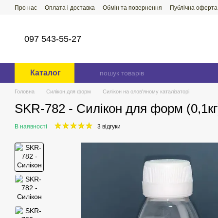
Перейти до основного контенту
Про нас
Оплата і доставка
Обмін та повернення
Публічна оферта
097 543-55-27
Каталог
Головна
Силікон для форм
Силікон на олов'яному каталізаторі
SKR-782 - Силікон для форм (0,1кг
В наявності
3 відгуки