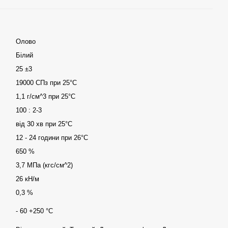
Олово
Білий
25 ±3
19000 СПз при 25°C
1,1 г/см^3 при 25°C
100 : 2-3
від 30 хв при 25°C
12 - 24 години при 26°C
650 %
3,7 МПа (кгс/см^2)
26 кН/м
0,3 %
- 60 +250 °С