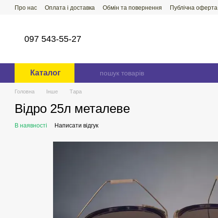
Перейти до основного контенту
Про нас
Оплата і доставка
Обмін та повернення
Публічна оферта
097 543-55-27
Каталог
Головна
Інше
Тара
Відро 25л металеве
В наявності
Написати відгук