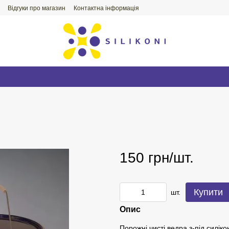
Відгуки про магазин
Контактна інформація
150 грн/шт.
Купити
шт.
Опис
Порожні чисті ведра з-під силік