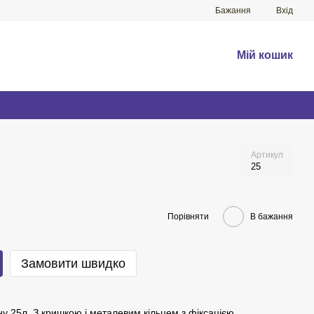
Бажання
Вхід
Мій кошик
Артикул
25
Порівняти
В бажання
Замовити швидко
ону 25л. З кришкою і металевим кільцем з фіксацією.