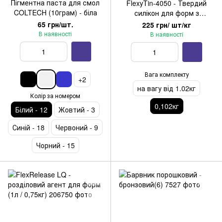
Пігментна паста для смол
FlexyTin-4050 - Твердий
COLTECH (10грам) - біла
силікон для форм з
електроізоляційними
65 грн/шт.
225 грн/ шт/кг
властивостями (0,102кг)
В наявності
В наявності
Вага комплекту
+2
на вагу від 1.02кг
Колір за номером
0,102кг
Білий - 12
Жовтий - 3
Синій - 18
Червоний - 9
Чорний - 15