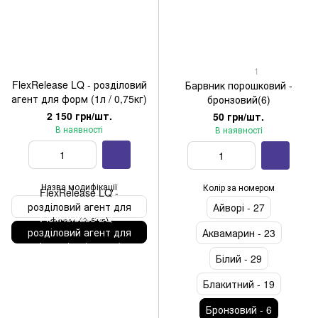
1
FlexRelease LQ - розділовий
Барвник порошковий -
агент для форм (1л / 0,75кг)
бронзовий(6)
2 150 грн/шт.
50 грн/шт.
В наявності
В наявності
Назва модифікації
Колір за номером
FlexRelease LQ -
розділовий агент для
Айворі - 27
FlexRelease LQ -
форм (3,5кг)
розділовий агент для
Аквамарин - 23
форм (1л / 0,75кг)
Білий - 29
Блакитний - 19
Бронзовий - 6