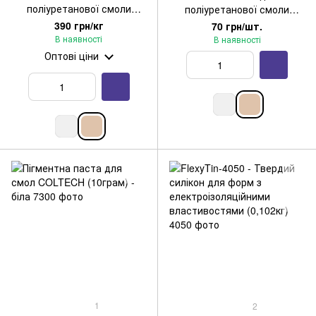
поліуретанової смоли
поліуретанової смоли
бежевий
бежевий (0,1кг)
390 грн/кг
70 грн/шт.
В наявності
В наявності
Оптові ціни
1
2