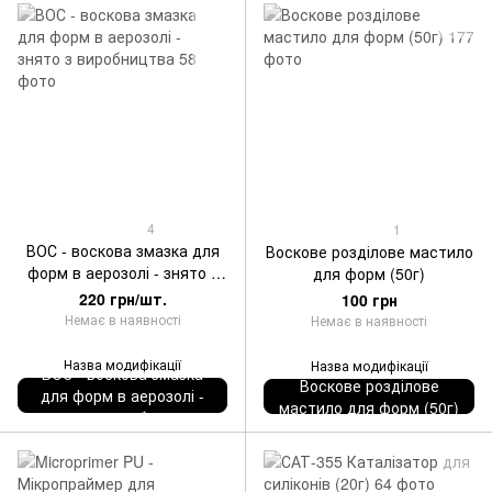
4
1
ВОС - воскова змазка для
Воскове розділове мастило
форм в аерозолі - знято з
для форм (50г)
виробництва
220 грн/шт.
100 грн
Немає в наявності
Немає в наявності
Назва модифікації
Назва модифікації
ВОС - воскова змазка
Воскове розділове
для форм в аерозолі -
мастило для форм (50г)
знято з виробництва