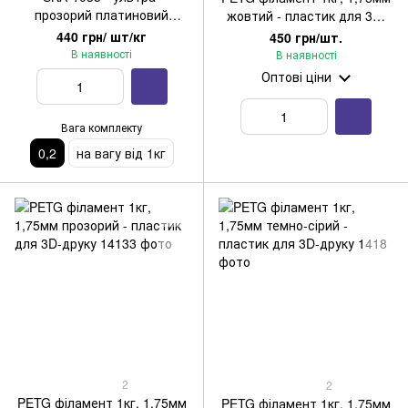
прозорий платиновий
жовтий - пластик для 3D-
силікон (0,2кг)
друку
440 грн/ шт/кг
450 грн/шт.
В наявності
В наявності
Оптові ціни
Вага комплекту
0,2
на вагу від 1кг
2
2
PETG філамент 1кг, 1,75мм
PETG філамент 1кг, 1,75мм