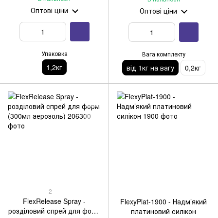
Оптові ціни
Оптові ціни
Упаковка
Вага комплекту
1,2кг
від 1кг на вагу
0,2кг
2
FlexRelease Spray -
FlexyPlat-1900 - Надм’який
розділовий спрей для форм
платиновий силікон