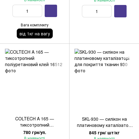
форм (1кг)
Вага комплекту
від 1кг на вагу
COLTECH A 165 —
SKL-930 — силікон на
тиксотропний
платиновому каталізаторі
поліуретановий клей
для покриття тканин
780 грн/уп.
845 грн/ шт/кг
В наявності
В наявності